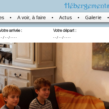
Hébergements
Actus
Galerie
es
A voir, à faire
•
•
•
•
Votre arrivée :
Votre départ :