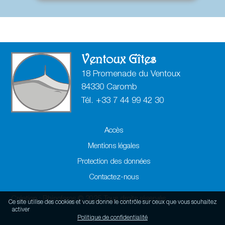
Ventoux Gîtes
18 Promenade du Ventoux
84330 Caromb
Tél. +
3
3
7
4
4
9
9
4
2
3
0
Accès
Mentions légales
Protection des données
Contactez-nous
Création :
Rhinoferos
© 2025 Tous droits réservés
Ce site utilise des cookies et vous donne le contrôle sur ceux que vous souhaitez
Tout accepter
Continuer sans accepter
Paramétrer mes choix
activer
Politique de confidentialité