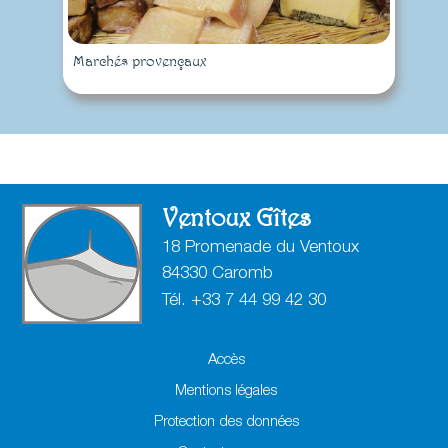
Marchés provençaux
Ventoux Gîtes
18 Promenade du Ventoux
84330 Caromb
Tél. +
3
3
7
4
4
9
9
4
2
3
0
Accès
Mentions légales
Protection des données