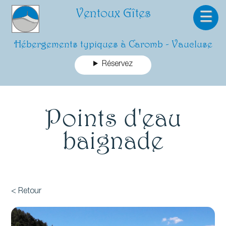
Ventoux Gîtes
☰
Hébergements typiques à Caromb - Vaucluse
Réservez
Points d'eau
baignade
< Retour